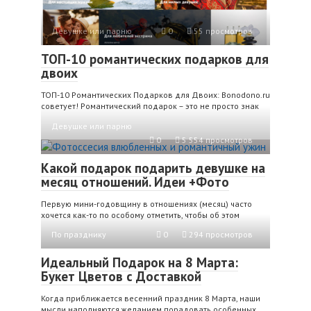
Девушке или парню
0
55 просмотров
ТОП-10 романтических подарков для
двоих
ТОП-10 Романтических Подарков для Двоих: Bonodono.ru
советует! Романтический подарок – это не просто знак
Девушке или парню
0
5 554 просмотров
Какой подарок подарить девушке на
месяц отношений. Идеи +Фото
Первую мини-годовщину в отношениях (месяц) часто
хочется как-то по особому отметить, чтобы об этом
По празднику
0
294 просмотров
Идеальный Подарок на 8 Марта:
Букет Цветов с Доставкой
Когда приближается весенний праздник 8 Марта, наши
мысли наполняются желанием порадовать особенных