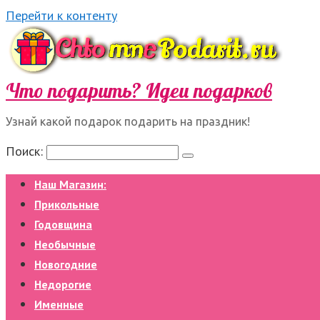
Перейти к контенту
Что подарить? Идеи подарков
Узнай какой подарок подарить на праздник!
Поиск:
Наш Магазин:
Прикольные
Годовщина
Необычные
Новогодние
Недорогие
Именные