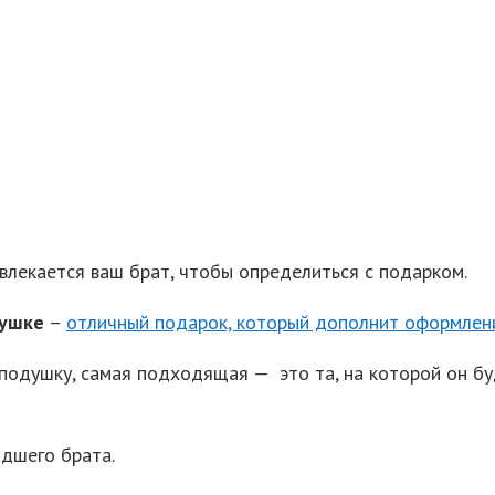
влекается ваш брат, чтобы определиться с подарком.
душке
–
отличный подарок, который дополнит оформлени
одушку, самая подходящая — это та, на которой он буд
дшего брата.