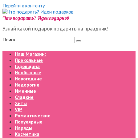
Перейти к контенту
Что подарить? Идеи подарков
Узнай какой подарок подарить на праздник!
Поиск:
Наш Магазин:
Прикольные
Годовщина
Необычные
Новогодние
Недорогие
Именные
Сладкие
Хиты
VIP
Романтические
Популярные
Наряды
Косметика