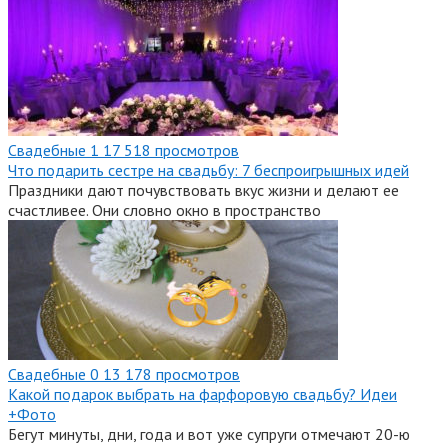
Свадебные
1
17 518 просмотров
Что подарить сестре на свадьбу: 7 беспроигрышных идей
Праздники дают почувствовать вкус жизни и делают ее
счастливее. Они словно окно в пространство
Свадебные
0
13 178 просмотров
Какой подарок выбрать на фарфоровую свадьбу? Идеи
+Фото
Бегут минуты, дни, года и вот уже супруги отмечают 20-ю