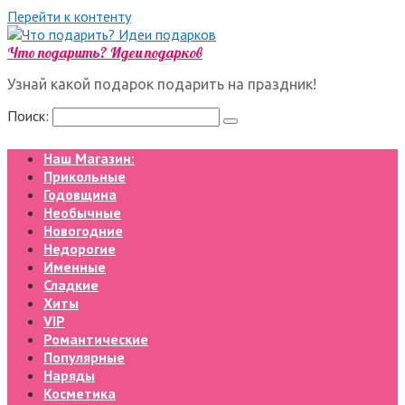
Перейти к контенту
Что подарить? Идеи подарков
Узнай какой подарок подарить на праздник!
Поиск:
Наш Магазин:
Прикольные
Годовщина
Необычные
Новогодние
Недорогие
Именные
Сладкие
Хиты
VIP
Романтические
Популярные
Наряды
Косметика