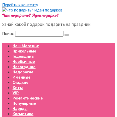
Перейти к контенту
Что подарить? Идеи подарков
Узнай какой подарок подарить на праздник!
Поиск:
Наш Магазин:
Прикольные
Годовщина
Необычные
Новогодние
Недорогие
Именные
Сладкие
Хиты
VIP
Романтические
Популярные
Наряды
Косметика