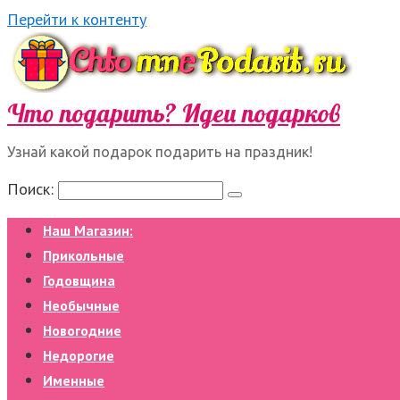
Перейти к контенту
Что подарить? Идеи подарков
Узнай какой подарок подарить на праздник!
Поиск:
Наш Магазин:
Прикольные
Годовщина
Необычные
Новогодние
Недорогие
Именные