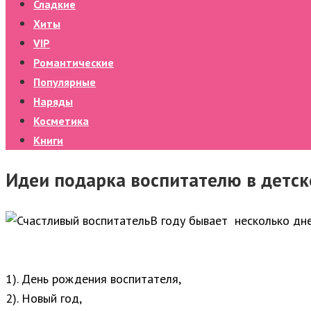
Сладкие
Хиты
VIP
Романтические
Популярные
Наряды
Косметика
Книги
Идеи подарка воспитателю в детск
В году бывает несколько дне
1). День рождения воспитателя,
2). Новый год,