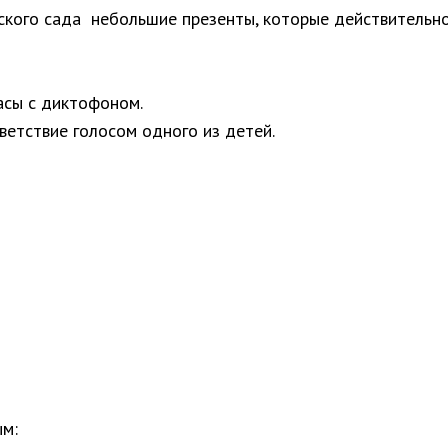
ского сада небольшие презенты, которые действительно
асы с диктофоном.
етствие голосом одного из детей.
ым: