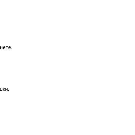
нете.
шки,