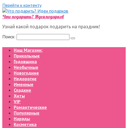
Перейти к контенту
Что подарить? Идеи подарков
Узнай какой подарок подарить на праздник!
Поиск:
Наш Магазин:
Прикольные
Годовщина
Необычные
Новогодние
Недорогие
Именные
Сладкие
Хиты
VIP
Романтические
Популярные
Наряды
Косметика