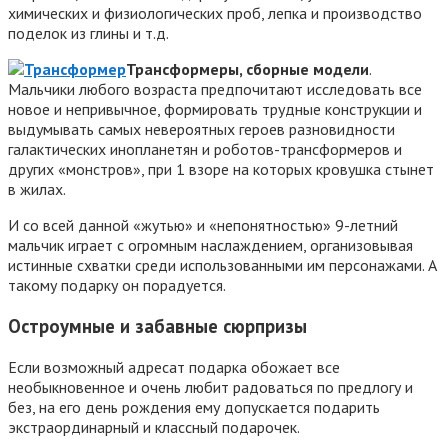
химических и физиологических проб, лепка и производство
поделок из глины и т.д.
Трансформеры, сборные модели
.
Мальчики любого возраста предпочитают исследовать все
новое и непривычное, формировать трудные конструкции и
выдумывать самых невероятных героев разновидности
галактических инопланетян и роботов-трансформеров и
других «монстров», при 1 взоре на которых кровушка стынет
в жилах.
И со всей данной «жутью» и «непонятностью» 9-летний
мальчик играет с огромным наслаждением, организовывая
истинные схватки среди использованными им персонажами. А
такому подарку он порадуется.
Остроумные и забавные сюрпризы
Если возможный адресат подарка обожает все
необыкновенное и очень любит радоваться по предлогу и
без, на его день рождения ему допускается подарить
экстраординарный и классный подарочек.