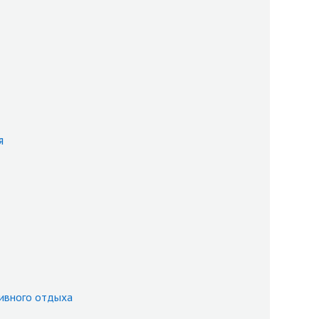
я
тивного отдыха