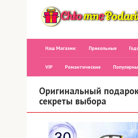
Перейти
к
контенту
Наш Магазин:
Прикольные
Год
VIP
Романтические
Популярны
Оригинальный подарок
секреты выбора