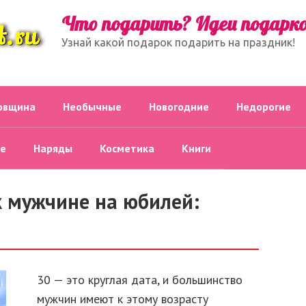
Что подарить? Идеи подарк
Узнай какой подарок подарить на праздник!
овщина
Необычные
Новогодние
Недорогие
е
Наряды
Косметика
Книги
 мужчине на юбилей:
30 — это круглая дата, и большинство
мужчин имеют к этому возрасту