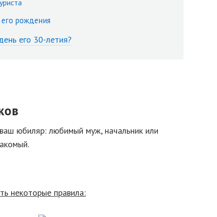
туриста
 его рождения
день его 30-летия?
ков
 ваш юбиляр: любимый муж, начальник или
накомый.
ать некоторые правила: