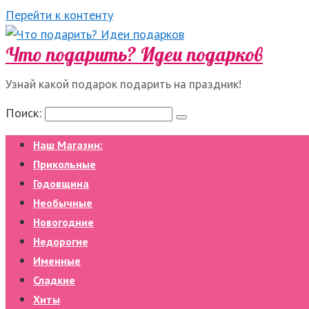
Перейти к контенту
Что подарить? Идеи подарков
Узнай какой подарок подарить на праздник!
Поиск:
Наш Магазин:
Прикольные
Годовщина
Необычные
Новогодние
Недорогие
Именные
Сладкие
Хиты