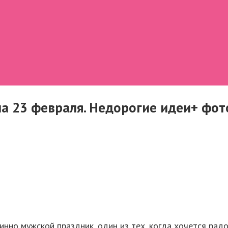
а 23 февраля. Недорогие идеи+ фот
инно мужской праздник, один из тех, когда хочется рад