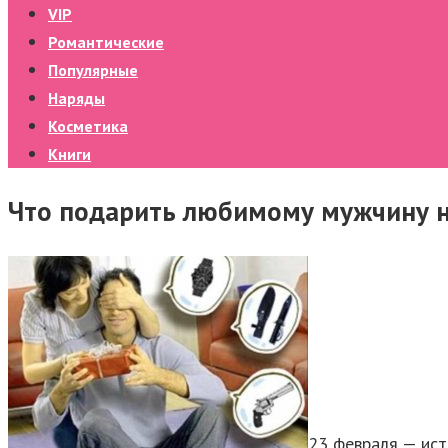
VIP
Романтические
Популярные
Наряды
Косметика
Книги
Что подарить любимому мужчину н
23 февраля — ист