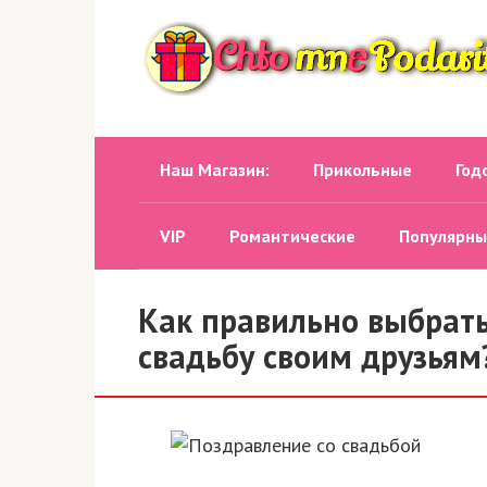
Перейти
к
контенту
Наш Магазин:
Прикольные
Год
VIP
Романтические
Популярны
Как правильно выбрать
свадьбу своим друзьям