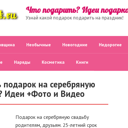
Что подарить? Идеи подарк
Узнай какой подарок подарить на праздник!
овщина
Необычные
Новогодние
Недорогие
е
Наряды
Косметика
Книги
 подарок на серебряную
? Идеи +Фото и Видео
Подарок на серебряную свадьбу
родителям, друзьям. 25-летний срок