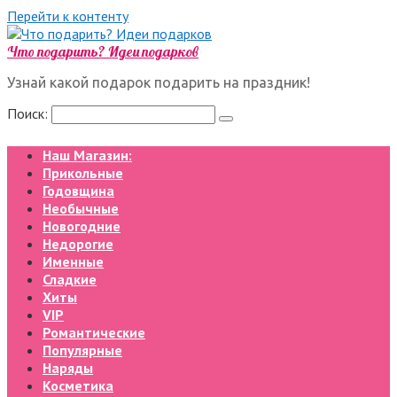
Перейти к контенту
Что подарить? Идеи подарков
Узнай какой подарок подарить на праздник!
Поиск:
Наш Магазин:
Прикольные
Годовщина
Необычные
Новогодние
Недорогие
Именные
Сладкие
Хиты
VIP
Романтические
Популярные
Наряды
Косметика