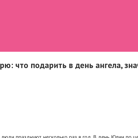
ю: что подарить в день ангела, зн
 люди празднуют несколько раз в год. В день Юлии по