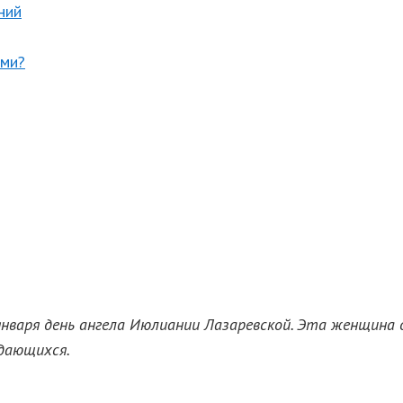
ний
ами?
5 января день ангела Июлиании Лазаревской. Эта женщин
ждающихся.