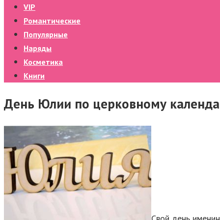
VIP
Романтические
Популярные
Наряды
Косметика
Книги
День Юлии по церковному календар
Свой день именин