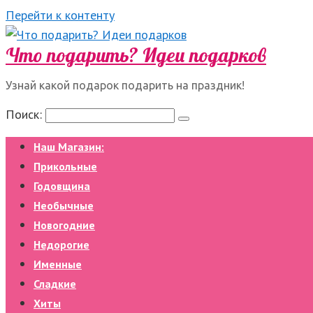
Перейти к контенту
Что подарить? Идеи подарков
Узнай какой подарок подарить на праздник!
Поиск:
Наш Магазин:
Прикольные
Годовщина
Необычные
Новогодние
Недорогие
Именные
Сладкие
Хиты