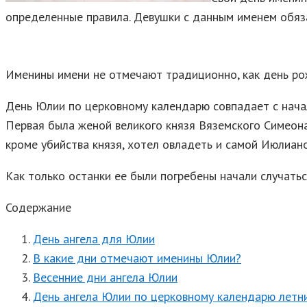
определенные правила. Девушки с данным именем обяза
Именины имени не отмечают традиционно, как день рож
День Юлии по церковному календарю совпадает с нача
Первая была женой великого князя Вяземского Симеона.
кроме убийства князя, хотел овладеть и самой Июлианой
Как только останки ее были погребены начали случатьс
Содержание
День ангела для Юлии
В какие дни отмечают именины Юлии?
Весенние дни ангела Юлии
День ангела Юлии по церковному календарю летн