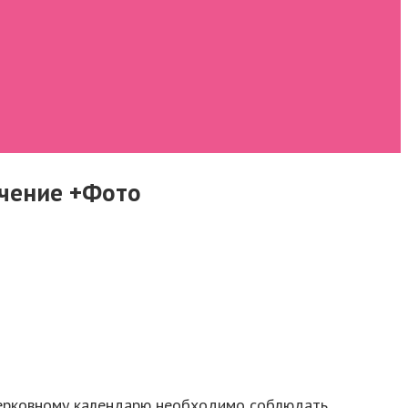
ачение +Фото
 церковному календарю необходимо соблюдать