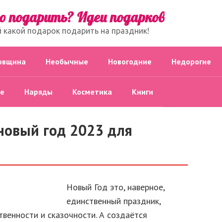
о подарить? Идеи подарков
й какой подарок подарить на праздник!
овщина
Необычные
Новогодние
Недорогие
е
Наряды
Косметика
Книги
новый год 2023 для
Новый Год это, наверное,
единственный праздник,
венности и сказочности. А создаётся