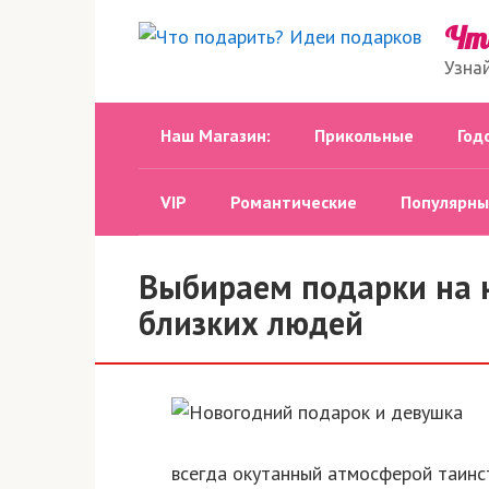
Перейти
Чт
к
Узна
контенту
Наш Магазин:
Прикольные
Год
VIP
Романтические
Популярны
Выбираем подарки на 
близких людей
всегда окутанный атмосферой таинст