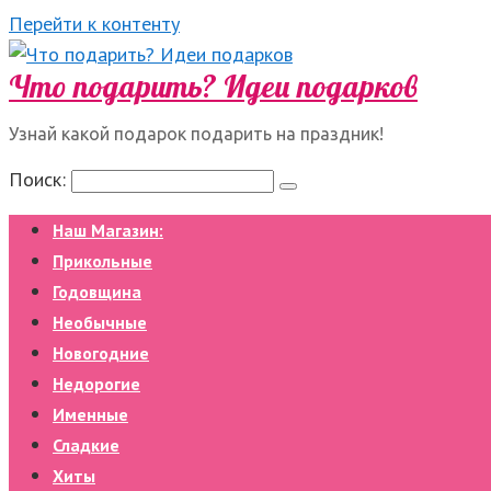
Перейти к контенту
Что подарить? Идеи подарков
Узнай какой подарок подарить на праздник!
Поиск:
Наш Магазин:
Прикольные
Годовщина
Необычные
Новогодние
Недорогие
Именные
Сладкие
Хиты